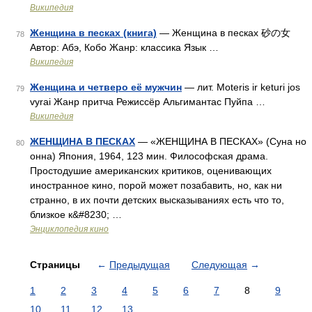
Википедия
Женщина в песках (книга)
— Женщина в песках 砂の女
78
Автор: Абэ, Кобо Жанр: классика Язык …
Википедия
Женщина и четверо её мужчин
— лит. Moteris ir keturi jоs
79
vyrai Жанр притча Режиссёр Альгимантас Пуйпа …
Википедия
ЖЕНЩИНА В ПЕСКАХ
— «ЖЕНЩИНА В ПЕСКАХ» (Суна но
80
онна) Япония, 1964, 123 мин. Философская драма.
Простодушие американских критиков, оценивающих
иностранное кино, порой может позабавить, но, как ни
странно, в их почти детских высказываниях есть что то,
близкое к&#8230; …
Энциклопедия кино
Страницы
←
Предыдущая
Следующая
→
1
2
3
4
5
6
7
8
9
10
11
12
13