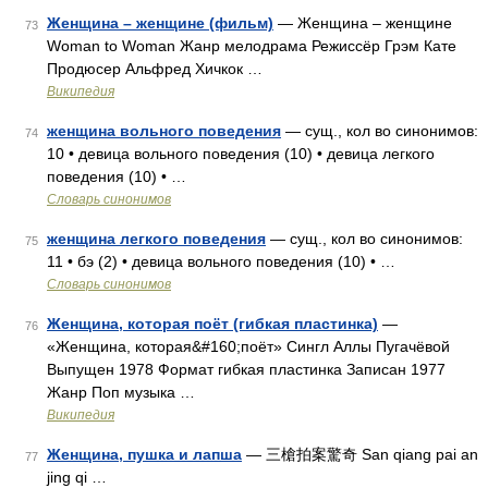
Женщина – женщине (фильм)
— Женщина – женщине
73
Woman to Woman Жанр мелодрама Режиссёр Грэм Кате
Продюсер Альфред Хичкок …
Википедия
женщина вольного поведения
— сущ., кол во синонимов:
74
10 • девица вольного поведения (10) • девица легкого
поведения (10) • …
Словарь синонимов
женщина легкого поведения
— сущ., кол во синонимов:
75
11 • бэ (2) • девица вольного поведения (10) • …
Словарь синонимов
Женщина, которая поёт (гибкая пластинка)
—
76
«Женщина, которая&#160;поёт» Сингл Аллы Пугачёвой
Выпущен 1978 Формат гибкая пластинка Записан 1977
Жанр Поп музыка …
Википедия
Женщина, пушка и лапша
— 三槍拍案驚奇 San qiang pai an
77
jing qi …